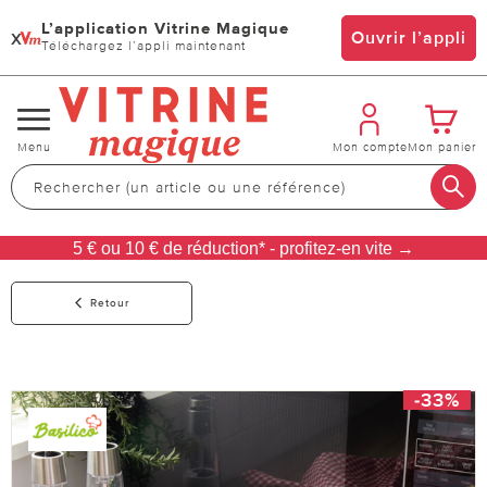
L’application Vitrine Magique
x
Ouvrir l’appli
Téléchargez l’appli maintenant
Changer
Menu
Mon compte
Mon panier
de
navigation
5 € ou 10 € de réduction* - profitez-en vite →
Retour
-33%