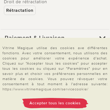
Droit de rétractation
Rétractation
Paiement & Livraison
Vitrine Magique utilise des cookies ave différentes
fonctions. Avec votre consentement, nous utilisons des
À propos de nous
cookies pour améliorer votre expérience d'achat.
Cliquez sur "Accepter tous les cookies" pour accepter
tous les cookies ou cliquez sur "Paramètres" pour en
Besoin d'aide?
savoir plus et choisir vos préférences personnelles en
matière de cookies. Vous pouvez révoquer votre
consentement à tout moment à l'adresse suivante:
https://www.vitrinemagique.com/servicecookie/
Mentions légales
|
CGV
|
Données & liberté
|
Vie privée & cookies
Prix en Euro, TVA légale incluse
©2026 Vitrine Magique
Accepter tous les cookies