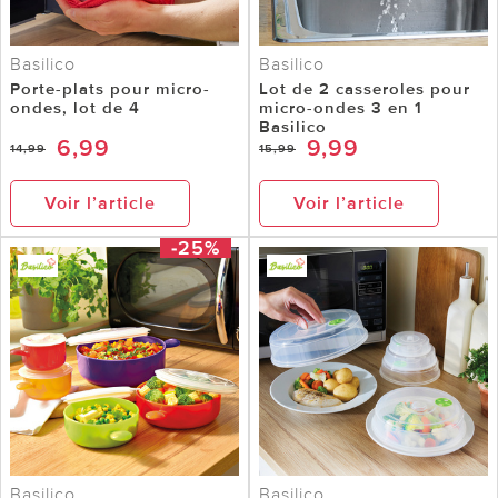
Basilico
Basilico
Porte-plats pour micro-
Lot de 2 casseroles pour
ondes, lot de 4
micro-ondes 3 en 1
Basilico
6,99
9,99
14,99
15,99
Voir l’article
Voir l’article
-25%
Basilico
Basilico