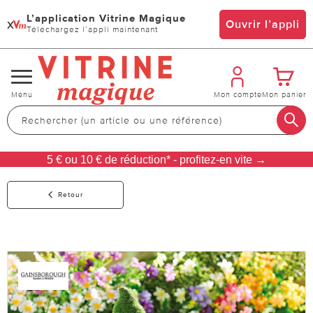
L’application Vitrine Magique
x
Ouvrir l’appli
Téléchargez l’appli maintenant
Changer
Menu
Mon compte
Mon panier
de
navigation
5 € ou 10 € de réduction* - profitez-en vite →
Retour