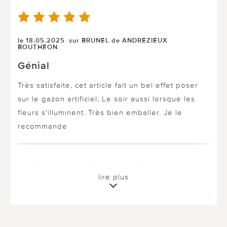
le 18.05.2025
sur BRUNEL de ANDREZIEUX
BOUTHEON
Génial
Très satisfaite, cet article fait un bel effet poser
sur le gazon artificiel; Le soir aussi lorsque les
fleurs s'illuminent. Très bien emballer. Je le
recommande
0 sur 0 ont trouvé cette évaluation utile.
lire plus
utile
pas utile