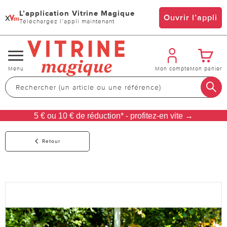
L’application Vitrine Magique
x
Ouvrir l’appli
Téléchargez l’appli maintenant
Changer
Menu
Mon compte
Mon panier
de
navigation
5 € ou 10 € de réduction* - profitez-en vite →
Retour