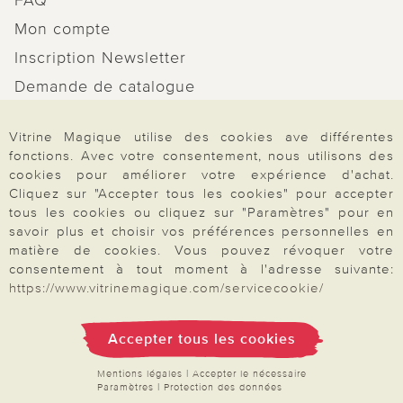
Mon compte
Inscription Newsletter
Demande de catalogue
Données personnelles
Vitrine Magique utilise des cookies ave différentes
Droit de rétractation
fonctions. Avec votre consentement, nous utilisons des
Rétractation
cookies pour améliorer votre expérience d'achat.
Cliquez sur "Accepter tous les cookies" pour accepter
tous les cookies ou cliquez sur "Paramètres" pour en
savoir plus et choisir vos préférences personnelles en
matière de cookies. Vous pouvez révoquer votre
consentement à tout moment à l'adresse suivante:
Paiement & Livraison
https://www.vitrinemagique.com/servicecookie/
Accepter tous les cookies
À propos de nous
Mentions légales
|
Accepter le nécessaire
Paramètres
|
Protection des données