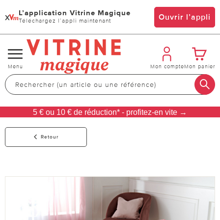
L’application Vitrine Magique
x
Ouvrir l’appli
Téléchargez l’appli maintenant
Changer
Menu
Mon compte
Mon panier
de
navigation
5 € ou 10 € de réduction* - profitez-en vite →
Retour