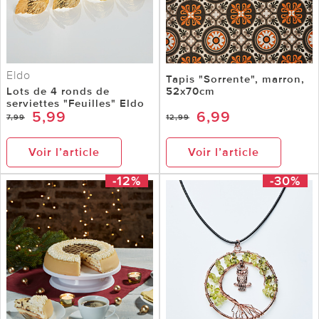
Eldo
Tapis "Sorrente", marron,
Lots de 4 ronds de
52x70cm
serviettes "Feuilles" Eldo
5,99
6,99
7,99
12,99
Voir l’article
Voir l’article
-12%
-30%