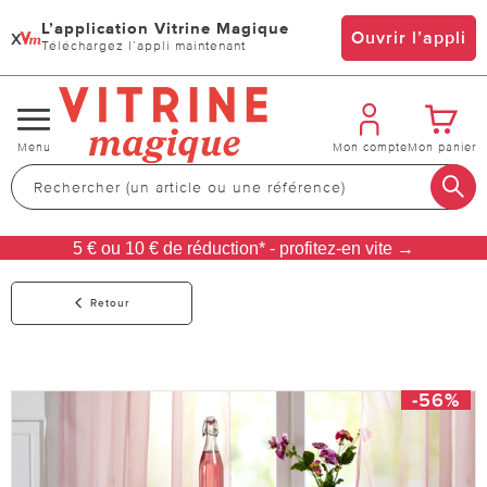
L’application Vitrine Magique
x
Ouvrir l’appli
Téléchargez l’appli maintenant
Changer
Menu
Mon compte
Mon panier
de
navigation
5 € ou 10 € de réduction* - profitez-en vite →
Retour
-56%