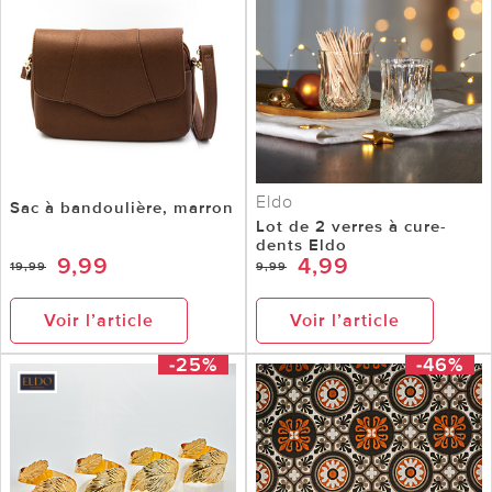
Eldo
Sac à bandoulière, marron
Lot de 2 verres à cure-
dents Eldo
9,99
4,99
19,99
9,99
Voir l’article
Voir l’article
-25%
-46%