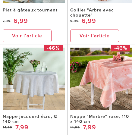
Plat à gâteaux tournant
Collier "Arbre avec
chouette"
6,99
6,99
7,99
9,99
Voir l’article
Voir l’article
-46%
-46%
Nappe jacquard écru, Ø
Nappe "Marbre" rose, 110
140 cm
x 140 cm
7,99
7,99
14,99
14,99