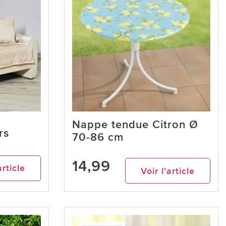
Nappe tendue Citron Ø
rs
70-86 cm
14,99
article
Voir l’article