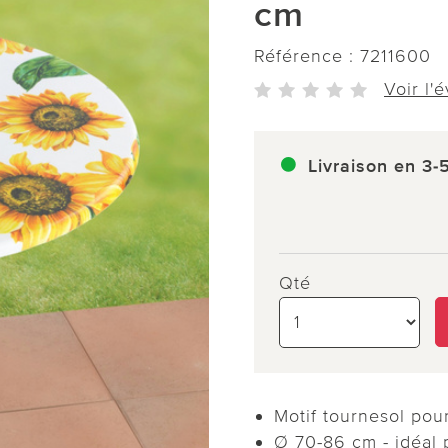
cm
Référence :
7211600
Voir l'
Livraison en 3-
Qté
Motif tournesol pou
Ø 70-86 cm - idéal p