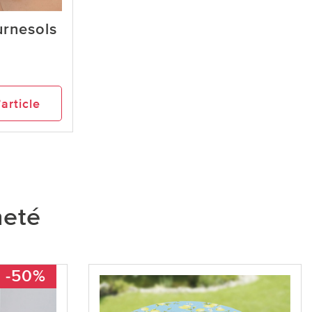
rnesols
’article
heté
-50%