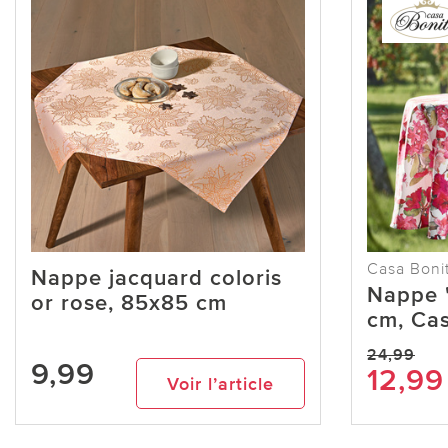
Casa Boni
Nappe jacquard coloris
Nappe 
or rose, 85x85 cm
cm, Cas
24,99
9,99
12,99
Voir l’article