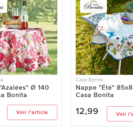
ta
Casa Bonita
"Azalées" Ø 140
Nappe "Été" 85x8
a Bonita
Casa Bonita
12,99
Voir l’article
Voir l’