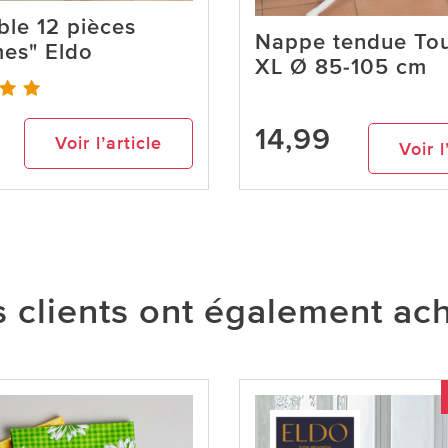
le 12 pièces
Nappe tendue Tou
es" Eldo
XL Ø 85-105 cm
14,99
Voir l’article
Voir l
 clients ont également ac