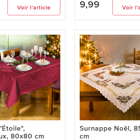
9,99
Voir l’article
Voir l’
Étoile",
Surnappe Noël, 8
ux, 80x80 cm
cm