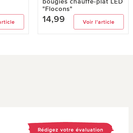
bougies chauffe-plat LED
"Flocons"
14,99
article
Voir l’article
Rédigez votre évaluation