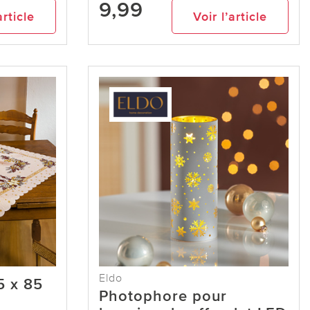
9,99
article
Voir l’article
Eldo
5 x 85
Photophore pour