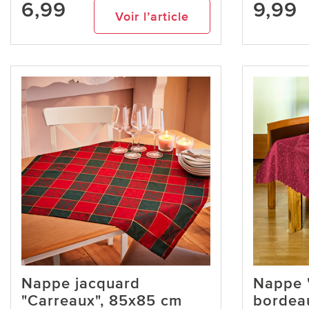
6,99
9,99
Voir l’article
Nappe jacquard
Nappe "
"Carreaux", 85x85 cm
bordea