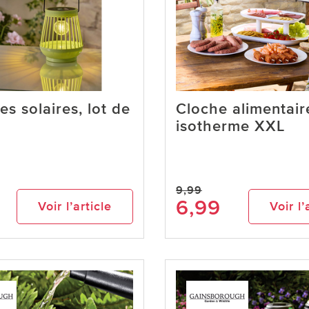
es solaires, lot de
Cloche alimentair
isotherme XXL
9,99
6,99
Voir l’article
Voir l’