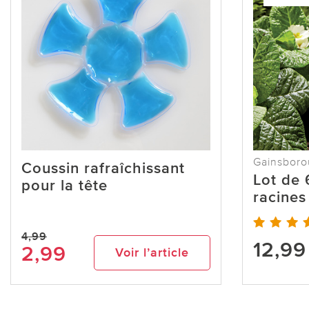
Gainsbor
Coussin rafraîchissant
Lot de 
pour la tête
racine
4,99
12,99
2,99
Voir l’article