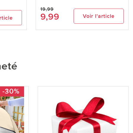
19,99
9,99
Voir l’article
rticle
heté
-30%