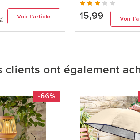
15,99
Voir l’article
Voir l’a
g)
 clients ont également ac
-66%