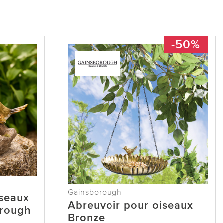
-50%
Gainsborough
iseaux
Abreuvoir pour oiseaux
orough
Bronze