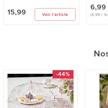
6,99
15,99
Voir l’article
(6,99 / 1k
Nos
-44%