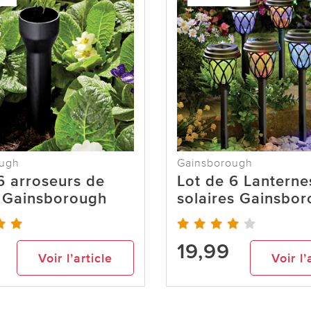
ough
Gainsborough
6 arroseurs de
Lot de 6 Lanterne
s Gainsborough
solaires Gainsbo
19,99
Voir l’article
Voir l’