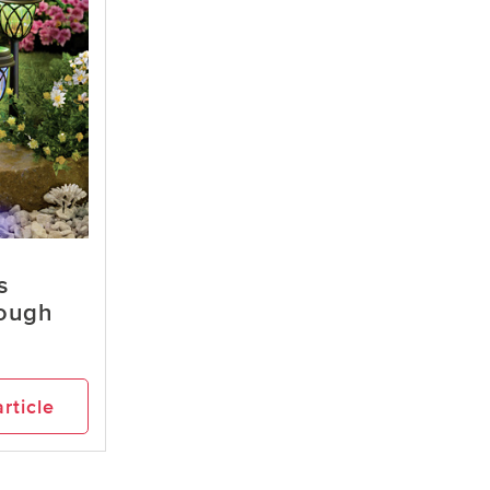
s
rough
article