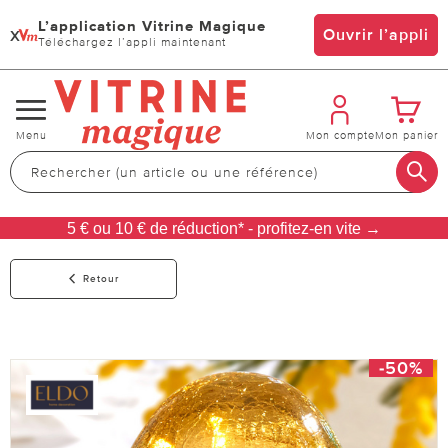
L’application Vitrine Magique
x
Ouvrir l’appli
Téléchargez l’appli maintenant
Changer
Menu
Mon compte
Mon panier
de
navigation
5 € ou 10 € de réduction* - profitez-en vite →
Retour
-50%