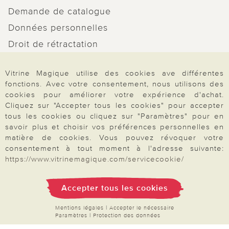
Demande de catalogue
Données personnelles
Droit de rétractation
Rétractation
Vitrine Magique utilise des cookies ave différentes
fonctions. Avec votre consentement, nous utilisons des
cookies pour améliorer votre expérience d'achat.
Cliquez sur "Accepter tous les cookies" pour accepter
tous les cookies ou cliquez sur "Paramètres" pour en
Paiement & Livraison
savoir plus et choisir vos préférences personnelles en
matière de cookies. Vous pouvez révoquer votre
consentement à tout moment à l'adresse suivante:
À propos de nous
https://www.vitrinemagique.com/servicecookie/
Accepter tous les cookies
Besoin d'aide?
Mentions légales
|
Accepter le nécessaire
Paramètres
|
Protection des données
Mentions légales
|
CGV
|
Données & liberté
|
Vie privée & cookies