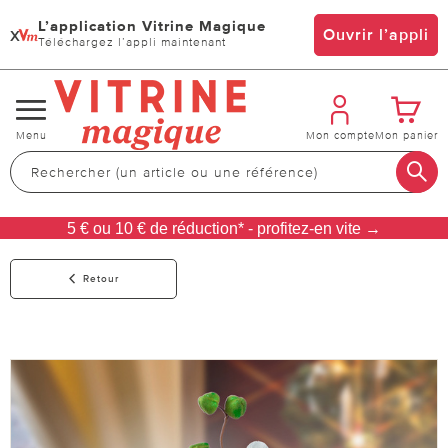
L’application Vitrine Magique
x
Ouvrir l’appli
Téléchargez l’appli maintenant
Changer
Menu
Mon compte
Mon panier
de
navigation
5 € ou 10 € de réduction* - profitez-en vite →
Retour