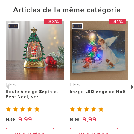
Articles de la même catégorie
-33%
-41%
Eldo
Eldo
Boule à neige Sapin et
Image LED ange de Noël
Père Noel, vert
9,99
9,99
14,99
16,99