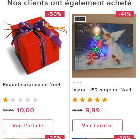
Nos clients ont également acheté
-50%
-41%
Eldo
Paquet surprise de Noël
Image LED ange de Noël
10,00
9,99
20,00
16,99
Voir l’article
Voir l’article
-25%
-20%