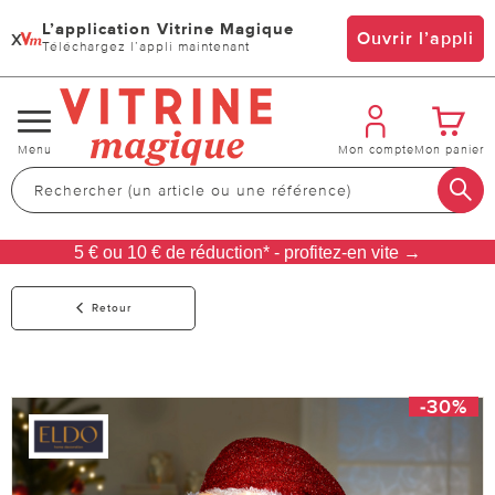
L’application Vitrine Magique
x
Ouvrir l’appli
Téléchargez l’appli maintenant
Changer
Menu
Mon compte
Mon panier
de
navigation
5 € ou 10 € de réduction* - profitez-en vite →
Retour
-30%