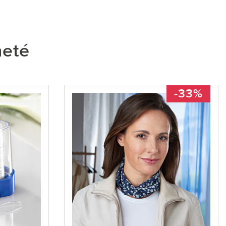
heté
-33%