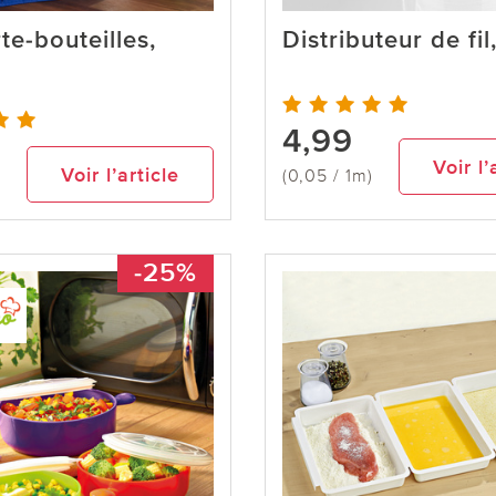
te-bouteilles,
Distributeur de fil
4,99
Voir l’
Voir l’article
(0,05 / 1m)
-25%