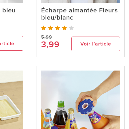
, bleu
Écharpe aimantée Fleurs
bleu/blanc
5,99
3,99
article
Voir l’article