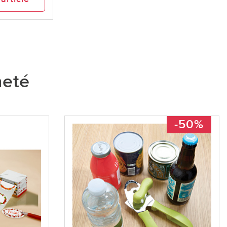
heté
-50%