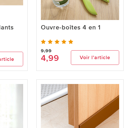
lants
Ouvre-boîtes 4 en 1
9,99
4,99
Voir l’article
article