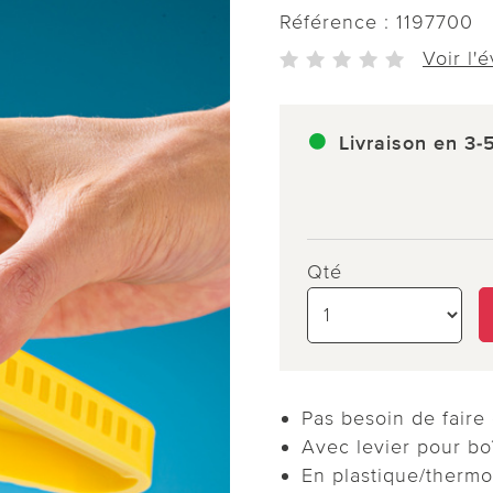
Référence :
1197700
Voir l'
Livraison en 3-
Qté
Pas besoin de faire d
Avec levier pour bo
En plastique/thermop