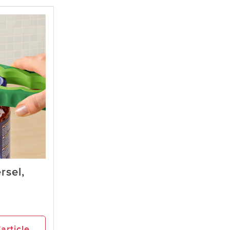
rsel,
’article