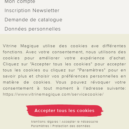
Mon compte
Inscription Newsletter
Demande de catalogue
Données personnelles
Droit de rétractation
Vitrine Magique utilise des cookies ave différentes
Rétractation
fonctions. Avec votre consentement, nous utilisons des
cookies pour améliorer votre expérience d'achat.
Cliquez sur "Accepter tous les cookies" pour accepter
tous les cookies ou cliquez sur "Paramètres" pour en
savoir plus et choisir vos préférences personnelles en
Paiement & Livraison
matière de cookies. Vous pouvez révoquer votre
consentement à tout moment à l'adresse suivante:
https://www.vitrinemagique.com/servicecookie/
À propos de nous
Accepter tous les cookies
Besoin d'aide?
Mentions légales
|
Accepter le nécessaire
Paramètres
|
Protection des données