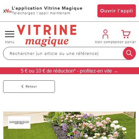
L’application Vitrine Magique
x
Ouvrir l’appli
Téléchargez l’appli maintenant
Changer
Menu
Mon compte
Mon panier
de
navigation
5 € ou 10 € de réduction* - profitez-en vite →
Retour