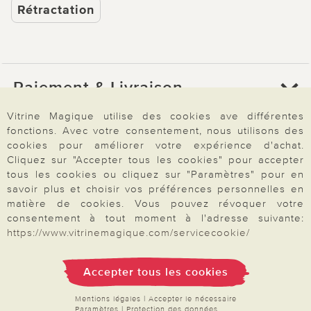
Rétractation
Paiement & Livraison
Vitrine Magique utilise des cookies ave différentes
fonctions. Avec votre consentement, nous utilisons des
À propos de nous
cookies pour améliorer votre expérience d'achat.
Cliquez sur "Accepter tous les cookies" pour accepter
tous les cookies ou cliquez sur "Paramètres" pour en
Besoin d'aide?
savoir plus et choisir vos préférences personnelles en
matière de cookies. Vous pouvez révoquer votre
consentement à tout moment à l'adresse suivante:
https://www.vitrinemagique.com/servicecookie/
Mentions légales
|
CGV
|
Données & liberté
|
Vie privée & cookies
Prix en Euro, TVA légale incluse
©2026 Vitrine Magique
Accepter tous les cookies
Mentions légales
|
Accepter le nécessaire
Paramètres
|
Protection des données