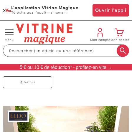
L’application Vitrine Magique
x
Ouvrir l’appli
Téléchargez l’appli maintenant
Changer
Menu
Mon compte
Mon panier
de
navigation
5 € ou 10 € de réduction* - profitez-en vite →
Retour