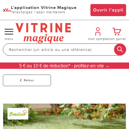
L’application Vitrine Magique
x
Ouvrir l’appli
Téléchargez l’appli maintenant
Changer
Menu
Mon compte
Mon panier
de
navigation
5 € ou 10 € de réduction* - profitez-en vite →
Retour