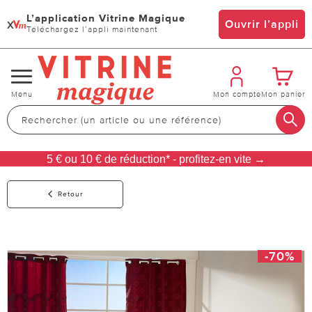
L’application Vitrine Magique
x
Ouvrir l’appli
Téléchargez l’appli maintenant
Changer
Menu
Mon compte
Mon panier
de
navigation
5 € ou 10 € de réduction* - profitez-en vite →
Retour
-70%