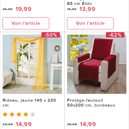
85 cm Eldo
19,99
13,99
39,99
19,99
Voir l’article
Voir l’article
-50%
-62%
Rideau, jaune 140 x 230
Protège-fauteuil
cm
50x200 cm, bordeaux
14,99
14,99
29,99
39,99