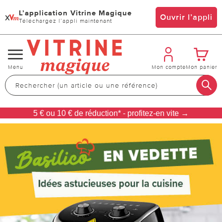
L’application Vitrine Magique
x
Ouvrir l’appli
Téléchargez l’appli maintenant
Changer
Menu
Mon compte
Mon panier
de
navigation
5 € ou 10 € de réduction* - profitez-en vite →