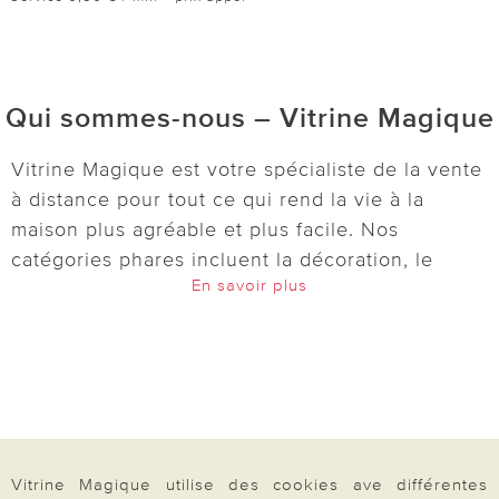
Qui sommes-nous – Vitrine Magique
Vitrine Magique est votre spécialiste de la vente
à distance pour tout ce qui rend la vie à la
maison plus agréable et plus facile. Nos
catégories phares incluent la décoration, le
En savoir plus
jardin, l’entretien, la cuisine, le bien-être et
l’univers de la maison. Découvrez des idées
pratiques et astucieuses :
lampes solaires
,
décorations pour le jardin et le balcon,
accessoires de cuisine, boîtes de conservation,
outils pour le micro-ondes et bien d’autres
articles du quotidien. Pour votre bien-être, nous
Vitrine Magique utilise des cookies ave différentes