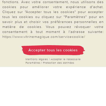
proposons une sélection d’
accessoires pour le
fonctions. Avec votre consentement, nous utilisons des
bien-être quotidien
: soins pour les mains et les
cookies pour améliorer votre expérience d'achat.
Cliquez sur "Accepter tous les cookies" pour accepter
pieds, articles de bain, objets relaxants et petits
tous les cookies ou cliquez sur "Paramètres" pour en
équipements pour se sentir bien au quotidien.
savoir plus et choisir vos préférences personnelles en
Notre sélection de mode pour femmes séduit par
matière de cookies. Vous pouvez révoquer votre
consentement à tout moment à l'adresse suivante:
sa praticité et son style confortable, idéal pour
https://www.vitrinemagique.com/servicecookie/
toutes les saisons. Commandez facilement et en
Votre commande
toute sécurité par carte bancaire, PayPal ou par
Accepter tous les cookies
chèque. Naviguez dans nos catégories
FAQ
thématiques, enrichies régulièrement de
Mentions légales
|
Accepter le nécessaire
Paramètres
|
Protection des données
nouveautés à découvrir.
Produits à découvrir en
Mon compte
ce moment
:
filets à linge
,
couvres-plats
,
Inscription Newsletter
piluliers
,
brosses de nettoyage
et bien plus
Demande de catalogue
encore.
Données personnelles
Droit de rétractation
Rétractation