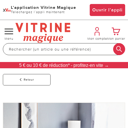
L’application Vitrine Magique
x
Ouvrir l’appli
Téléchargez l’appli maintenant
Changer
Menu
Mon compte
Mon panier
de
navigation
5 € ou 10 € de réduction* - profitez-en vite →
Retour