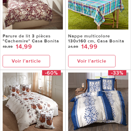
Parure de lit 3 pièces
Nappe multicolore
"Cachemire" Casa Bonita
130x160 cm, Casa Bonita
14,99
14,99
49,99
24,99
Voir l’article
Voir l’article
-60%
-33%