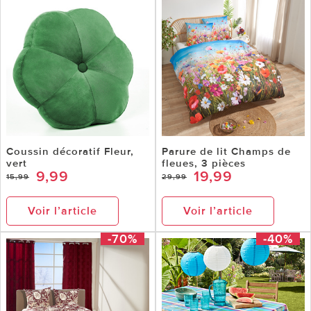
Coussin décoratif Fleur,
Parure de lit Champs de
vert
fleues, 3 pièces
9,99
19,99
15,99
29,99
Voir l’article
Voir l’article
-70%
-40%