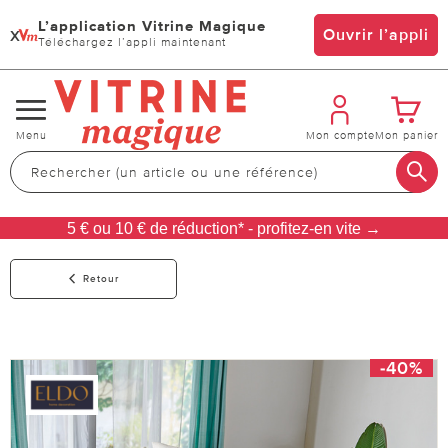
L’application Vitrine Magique
x
Ouvrir l’appli
Téléchargez l’appli maintenant
Changer
Menu
Mon compte
Mon panier
de
navigation
5 € ou 10 € de réduction* - profitez-en vite →
Retour
-40%