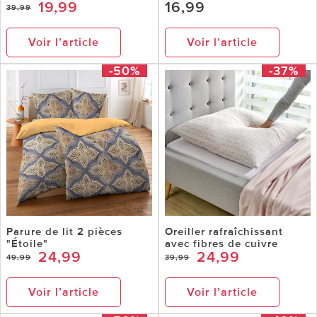
19,99
16,99
39,99
Voir l’article
Voir l’article
-50%
-37%
Parure de lit 2 pièces
Oreiller rafraîchissant
"Étoile"
avec fibres de cuivre
24,99
24,99
49,99
39,99
Voir l’article
Voir l’article