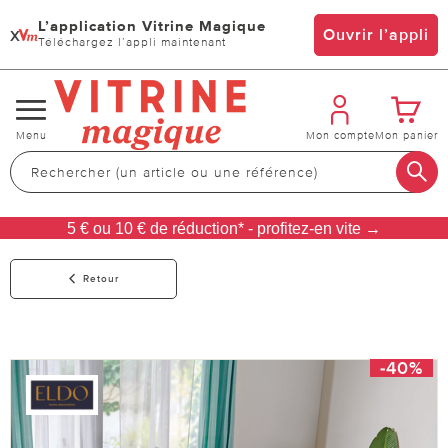
L’application Vitrine Magique
x
Ouvrir l’appli
Téléchargez l’appli maintenant
Changer
Menu
Mon compte
Mon panier
de
navigation
5 € ou 10 € de réduction* - profitez-en vite →
Retour
-40%