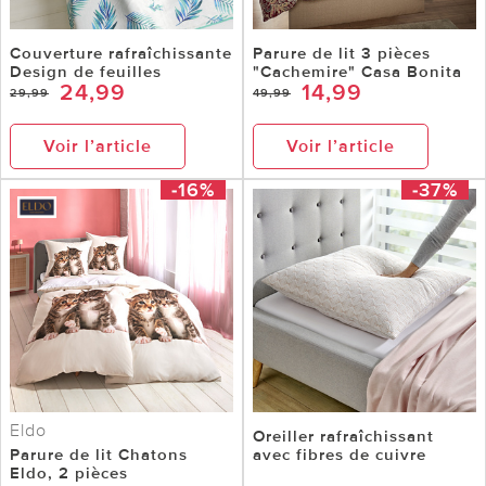
Couverture rafraîchissante
Parure de lit 3 pièces
Design de feuilles
"Cachemire" Casa Bonita
24,99
14,99
29,99
49,99
Voir l’article
Voir l’article
-16%
-37%
Eldo
Oreiller rafraîchissant
Parure de lit Chatons
avec fibres de cuivre
Eldo, 2 pièces