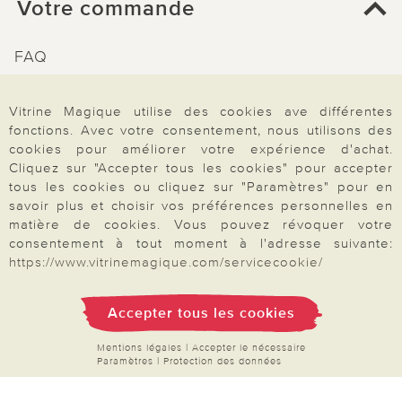
Votre commande
FAQ
Mon compte
Vitrine Magique utilise des cookies ave différentes
Inscription Newsletter
fonctions. Avec votre consentement, nous utilisons des
Demande de catalogue
cookies pour améliorer votre expérience d'achat.
Cliquez sur "Accepter tous les cookies" pour accepter
Données personnelles
tous les cookies ou cliquez sur "Paramètres" pour en
Droit de rétractation
savoir plus et choisir vos préférences personnelles en
matière de cookies. Vous pouvez révoquer votre
Rétractation
consentement à tout moment à l'adresse suivante:
https://www.vitrinemagique.com/servicecookie/
Accepter tous les cookies
Paiement & Livraison
Mentions légales
|
Accepter le nécessaire
Paramètres
|
Protection des données
À propos de nous