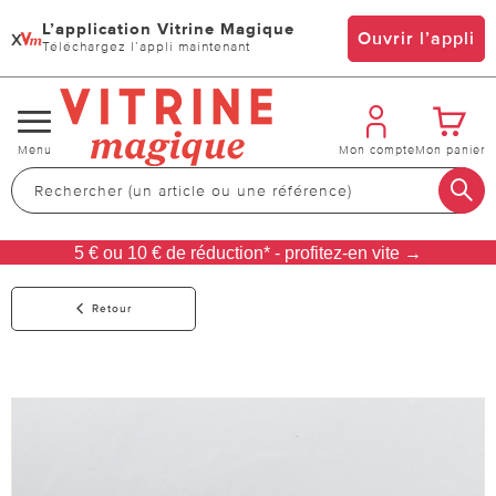
L’application Vitrine Magique
x
Ouvrir l’appli
Téléchargez l’appli maintenant
Changer
Menu
Mon compte
Mon panier
de
navigation
5 € ou 10 € de réduction* - profitez-en vite →
Retour