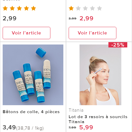
2,99
2,99
3,99
Voir l’article
Voir l’article
-25%
Titania
Bâtons de colle, 4 pièces
Lot de 3 rasoirs à sourcils
Titania
3,49
5,99
(38,78 / 1kg)
7,99