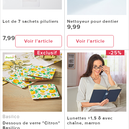
Lot de 7 sachets piluliers
Nettoyeur pour dentier
9,99
7,99
Voir l’article
Voir l’article
Exclusif
-25%
Basilico
Lunettes +1,5 δ avec
Dessous de verre "Citron"
chaîne, marron
Basilico