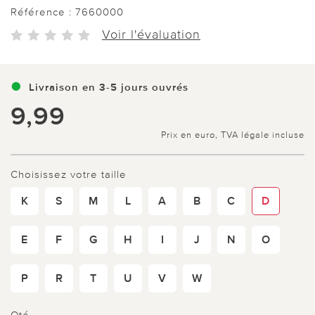
Référence :
7660000
Voir l'évaluation
Livraison en 3-5 jours ouvrés
9,99
Prix en euro, TVA légale incluse
Choisissez votre taille
K
S
M
L
A
B
C
D
E
F
G
H
I
J
N
O
P
R
T
U
V
W
Qté