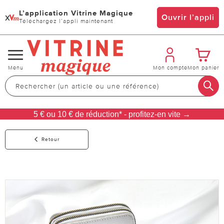
L’application Vitrine Magique
x
Ouvrir l’appli
Téléchargez l’appli maintenant
Changer
Menu
Mon compte
Mon panier
de
navigation
5 € ou 10 € de réduction* - profitez-en vite →
Retour