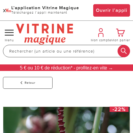
L’application Vitrine Magique
x
Ouvrir l’appli
Téléchargez l’appli maintenant
Changer
Menu
Mon compte
Mon panier
de
navigation
5 € ou 10 € de réduction* - profitez-en vite →
Retour
-22%