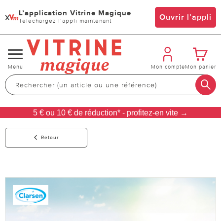
L’application Vitrine Magique
x
Ouvrir l’appli
Téléchargez l’appli maintenant
Changer
Menu
Mon compte
Mon panier
de
navigation
5 € ou 10 € de réduction* - profitez-en vite →
Retour