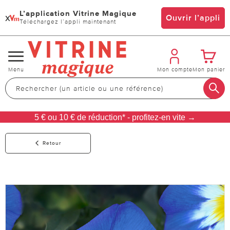
L’application Vitrine Magique
x
Ouvrir l’appli
Téléchargez l’appli maintenant
Changer
Menu
Mon compte
Mon panier
de
navigation
5 € ou 10 € de réduction* - profitez-en vite →
Retour