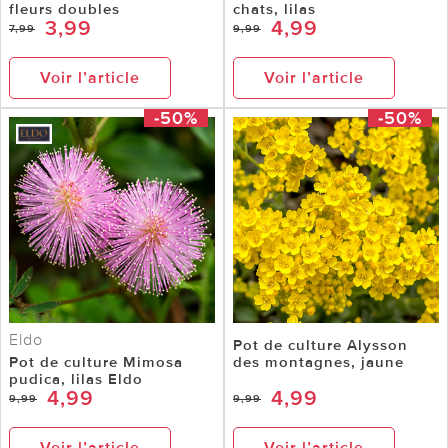
fleurs doubles
chats, lilas
3,99
4,99
7,99
9,99
Voir l’article
Voir l’article
-50%
-50%
Eldo
Pot de culture Alysson
Pot de culture Mimosa
des montagnes, jaune
pudica, lilas Eldo
4,99
4,99
9,99
9,99
Voir l’article
Voir l’article