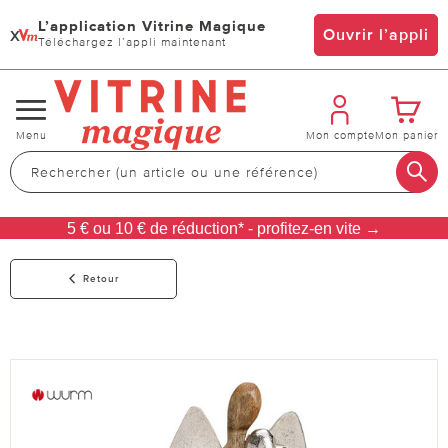
L’application Vitrine Magique
x
Ouvrir l’appli
Téléchargez l’appli maintenant
Changer
Menu
Mon compte
Mon panier
de
navigation
5 € ou 10 € de réduction* - profitez-en vite →
Retour