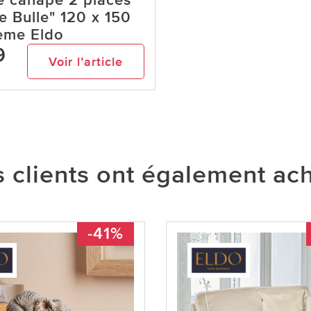
e canapé 2 places
e Bulle" 120 x 150
ème Eldo
9
Voir l’article
 clients ont également ac
-41%