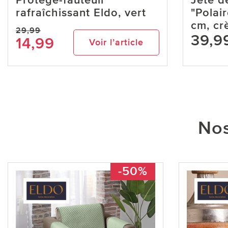
Protège-fauteuil
Jeté d
rafraîchissant Eldo, vert
"Polair
cm, cr
29,99
39,9
14,99
Voir l’article
Nos
-50%