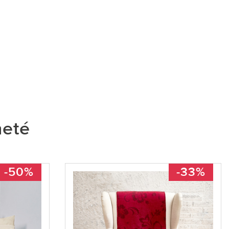
heté
-50%
-33%