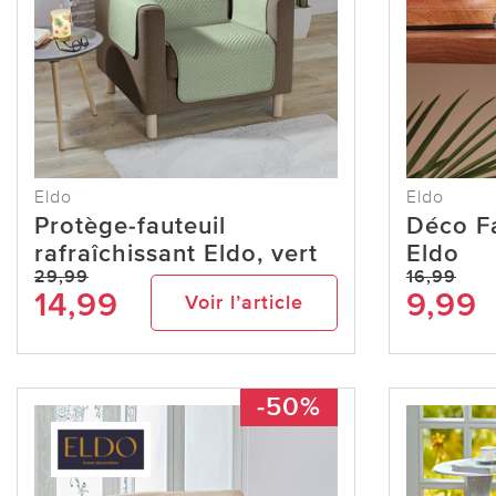
Eldo
Eldo
Protège-fauteuil
Déco Fa
rafraîchissant Eldo, vert
Eldo
29,99
16,99
14,99
9,99
Voir l’article
-50%