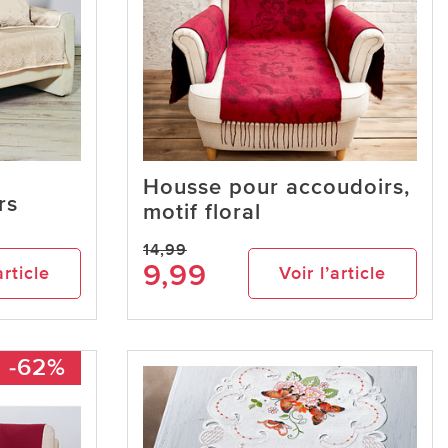
Housse pour accoudoirs,
rs
motif floral
14,99
9,99
article
Voir l’article
-62%