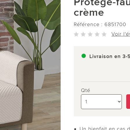
Protège-fau
crème
Référence :
6851700
Voir l'
Livraison en 3-
Qté
Un bienfait en cas d