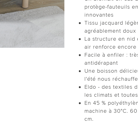
protège-fauteuils en
innovantes
Tissu jacquard légè
agréablement doux e
La structure en nid
air renforce encore l
Facile à enfiler : tr
antidérapant
Une boisson délicie
l'été nous réchauffe
Eldo - des textiles 
les climats et toute
En 45 % polyéthylèn
machine à 30°C. 60
cm.