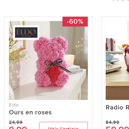
-60%
Eldo
Radio 
Ours en roses
24,99
84,99