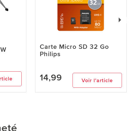
Carte Micro SD 32 Go
0 W
Philips
14,99
rticle
Voir l’article
heté