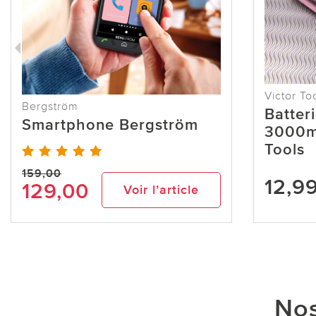
Victor To
Bergström
Batter
Smartphone Bergström
3000mA
Tools
159,00
12,9
129,00
Voir l’article
Nos