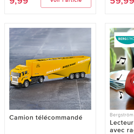
9,99
59,9
Voir l’article
Bergström
Camion télécommandé
Lecteur
avec ra