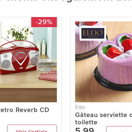
-29%
Eldo
Retro Reverb CD
Gâteau serviette 
toilette
5,99