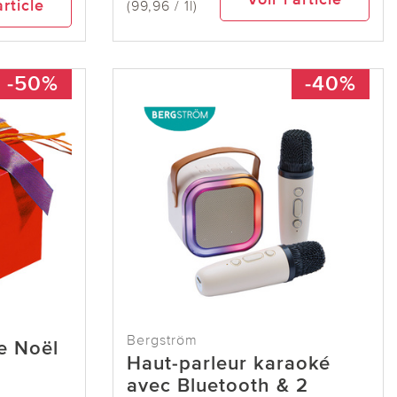
article
(99,96 / 1l)
-50%
-40%
Bergström
e Noël
Haut-parleur karaoké
avec Bluetooth & 2