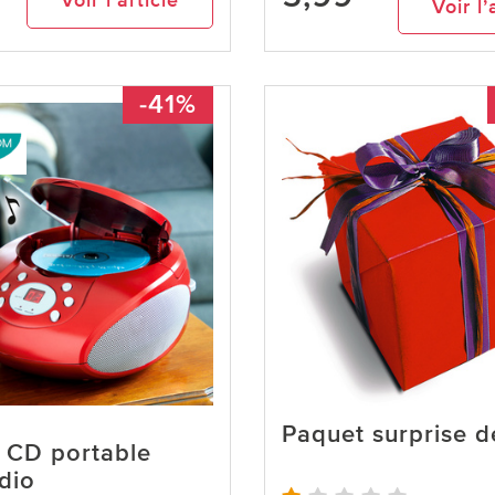
9
Voir l’article
Voir l’
-41%
Paquet surprise d
 CD portable
dio