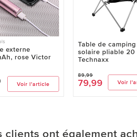
ols
Table de camping
ie externe
solaire pliable 2
h, rose Victor
Technaxx
89,99
9
79,99
Voir l’a
Voir l’article
 clients ont également ac