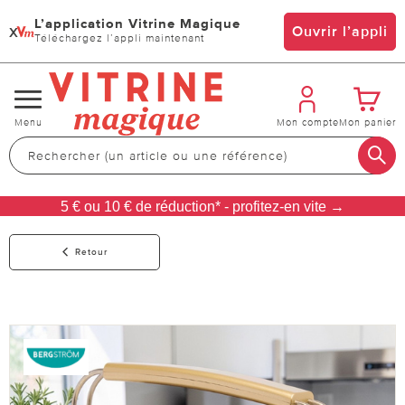
L’application Vitrine Magique
x
Ouvrir l’appli
Téléchargez l’appli maintenant
Changer
Menu
Mon compte
Mon panier
de
navigation
5 € ou 10 € de réduction* - profitez-en vite →
Retour