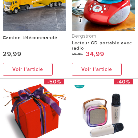
Bergström
Camion télécommandé
Lecteur CD portable avec
radio
29,99
34,99
59,99
Voir l’article
Voir l’article
-50%
-40%