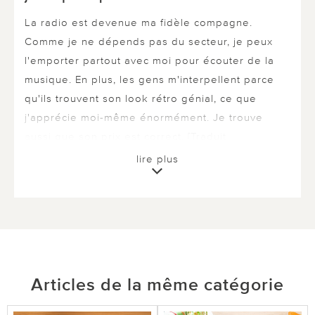
La radio est devenue ma fidèle compagne.
Comme je ne dépends pas du secteur, je peux
l'emporter partout avec moi pour écouter de la
musique. En plus, les gens m'interpellent parce
qu'ils trouvent son look rétro génial, ce que
j'apprécie moi-même énormément. Je trouve
aussi que son prix est correct. [Traduit
automatiquement de l'allemand]
lire plus
5 sur 5 ont trouvé cette évaluation utile.
utile
pas utile
Articles de la même catégorie