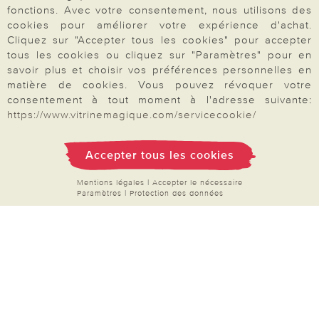
fonctions. Avec votre consentement, nous utilisons des
Demande de catalogue
cookies pour améliorer votre expérience d'achat.
Cliquez sur "Accepter tous les cookies" pour accepter
Données personnelles
tous les cookies ou cliquez sur "Paramètres" pour en
Droit de rétractation
savoir plus et choisir vos préférences personnelles en
matière de cookies. Vous pouvez révoquer votre
Rétractation
consentement à tout moment à l'adresse suivante:
https://www.vitrinemagique.com/servicecookie/
Accepter tous les cookies
Paiement & Livraison
Mentions légales
|
Accepter le nécessaire
Paramètres
|
Protection des données
À propos de nous
Besoin d'aide?