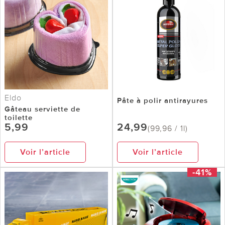
Eldo
Pâte à polir antirayures
Gâteau serviette de
toilette
5,99
24,99
(99,96 / 1l)
Voir l’article
Voir l’article
-41%