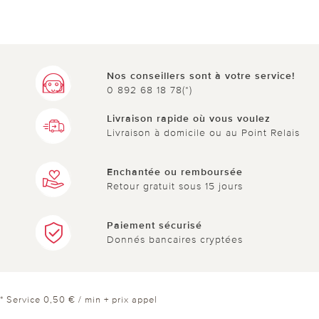
le 16.10.2025
sur Friedhelm de Dresden
Petit et pratiqueKlein und Praktisch
Nos conseillers sont à votre service!
0 892 68 18 78(*)
Je trouve que la partie solaire et la batterie de
cette radio sont très pratiques. Je l'utilise
Livraison rapide où vous voulez
Livraison à domicile ou au Point Relais
principalement dans ma caravane. Comme elle
est petite et maniable, elle ne prend pas
Enchantée ou remboursée
beaucoup de place et tient même facilement dans
Retour gratuit sous 15 jours
mon sac. [Traduit automatiquement de l'allemand]
Paiement sécurisé
Donnés bancaires cryptées
1 sur 1 ont trouvé cette évaluation utile.
utile
pas utile
* Service 0,50 € / min + prix appel