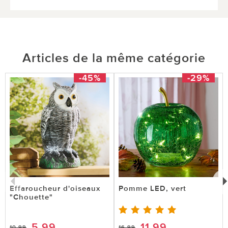
Articles de la même catégorie
-45%
-29%
Effaroucheur d'oiseaux
Pomme LED, vert
"Chouette"
5,99
11,99
10,99
16,99