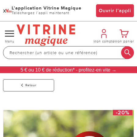
L’application Vitrine Magique
x
Ouvrir l’appli
Téléchargez l’appli maintenant
Changer
Menu
Mon compte
Mon panier
de
navigation
5 € ou 10 € de réduction* - profitez-en vite →
Retour
-20%