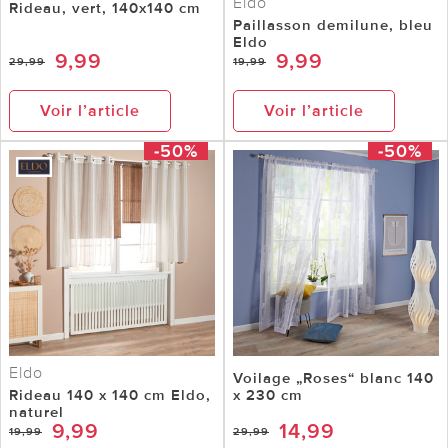
Eldo
Rideau, vert, 140x140 cm
Paillasson demilune, bleu
Eldo
9,99
9,99
29,99
19,99
Voir l’article
Voir l’article
-50%
-50%
Eldo
Voilage „Roses“ blanc 140
Rideau 140 x 140 cm Eldo,
x 230 cm
naturel
9,99
14,99
19,99
29,99