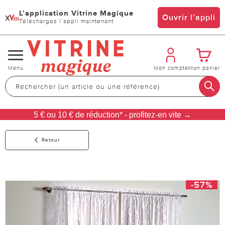
L’application Vitrine Magique
x
Ouvrir l’appli
Téléchargez l’appli maintenant
Changer
Menu
Mon compte
Mon panier
de
navigation
5 € ou 10 € de réduction* - profitez-en vite →
Retour
-57%