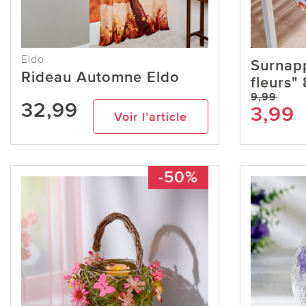
Eldo
Surnap
Rideau Automne Eldo
fleurs"
9,99
32,99
3,99
Voir l’article
-50%