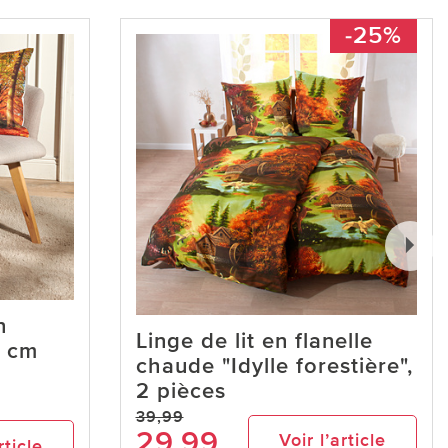
-25%
n
Linge de lit en flanelle
0 cm
chaude "Idylle forestière",
2 pièces
39,99
29,99
Voir l’article
rticle