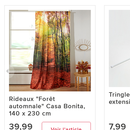
Tringle
Rideaux "Forêt
extens
automnale" Casa Bonita,
140 x 230 cm
39,99
7,99
Voir l’article