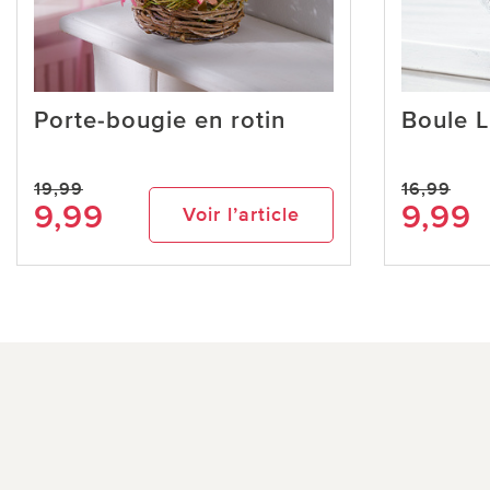
Porte-bougie en rotin
Boule L
19,99
16,99
9,99
9,99
Voir l’article