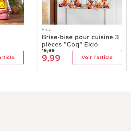
Eldo
Brise-bise pour cuisine 3
D
pièces "Coq" Eldo
19,99
9,99
article
Voir l’article