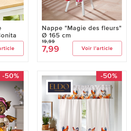
e
Nappe "Magie des fleurs"
onita
Ø 165 cm
19,99
7,99
article
Voir l’article
-50%
-50%