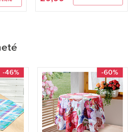
heté
-46%
-60%