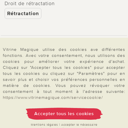
Droit de rétractation
Rétractation
Paiement & Livraison
Vitrine Magique utilise des cookies ave différentes
fonctions. Avec votre consentement, nous utilisons des
cookies pour améliorer votre expérience d'achat.
À propos de nous
Cliquez sur "Accepter tous les cookies" pour accepter
tous les cookies ou cliquez sur "Paramètres" pour en
savoir plus et choisir vos préférences personnelles en
matière de cookies. Vous pouvez révoquer votre
Besoin d'aide?
consentement à tout moment à l'adresse suivante:
https://www.vitrinemagique.com/servicecookie/
Mentions légales
|
CGV
|
Données & liberté
|
Vie privée & cookies
Accepter tous les cookies
Prix en Euro, TVA légale incluse
©2026 Vitrine Magique
Mentions légales
|
Accepter le nécessaire