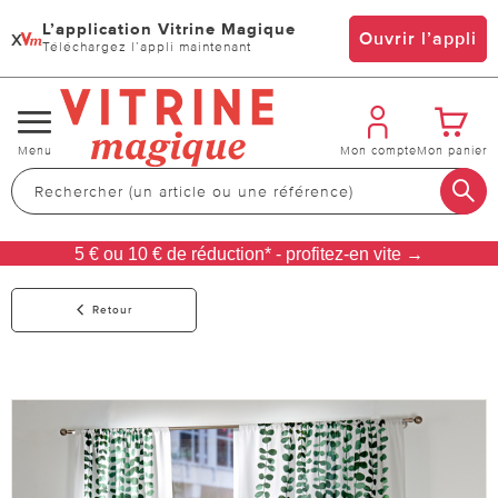
L’application Vitrine Magique
x
Ouvrir l’appli
Téléchargez l’appli maintenant
Changer
Menu
Mon compte
Mon panier
de
navigation
5 € ou 10 € de réduction* - profitez-en vite →
Retour