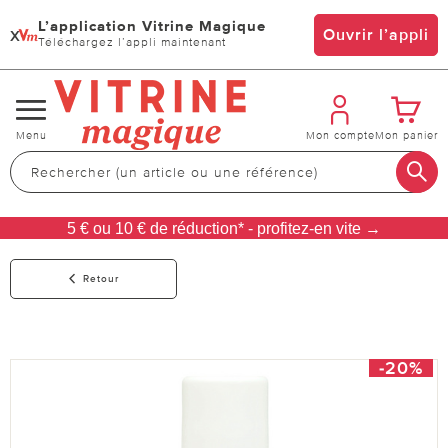
L’application Vitrine Magique
x
Ouvrir l’appli
Téléchargez l’appli maintenant
Changer
Menu
Mon compte
Mon panier
de
navigation
5 € ou 10 € de réduction* - profitez-en vite →
Retour
-20%