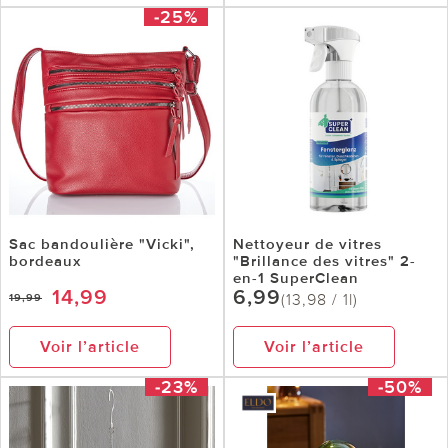
-25%
Sac bandoulière "Vicki",
Nettoyeur de vitres
bordeaux
"Brillance des vitres" 2-
en-1 SuperClean
14,99
6,99
(13,98 / 1l)
19,99
Voir l’article
Voir l’article
-23%
-50%