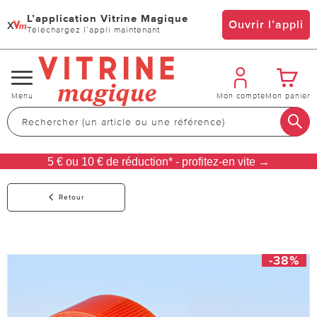
L’application Vitrine Magique
x
Ouvrir l’appli
Téléchargez l’appli maintenant
Changer
Menu
Mon compte
Mon panier
de
navigation
5 € ou 10 € de réduction* - profitez-en vite →
Retour
-38%