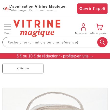
L’application Vitrine Magique
x
Ouvrir l’appli
Téléchargez l’appli maintenant
Changer
Menu
Mon compte
Mon panier
de
navigation
5 € ou 10 € de réduction* - profitez-en vite →
Retour