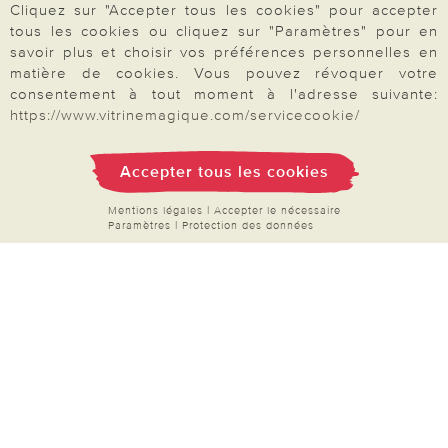
Cliquez sur "Accepter tous les cookies" pour accepter
Mon compte
tous les cookies ou cliquez sur "Paramètres" pour en
Inscription Newsletter
savoir plus et choisir vos préférences personnelles en
matière de cookies. Vous pouvez révoquer votre
Demande de catalogue
consentement à tout moment à l'adresse suivante:
Données personnelles
https://www.vitrinemagique.com/servicecookie/
Droit de rétractation
Accepter tous les cookies
Rétractation
Mentions légales
|
Accepter le nécessaire
Paramètres
|
Protection des données
Paiement & Livraison
À propos de nous
Besoin d'aide?