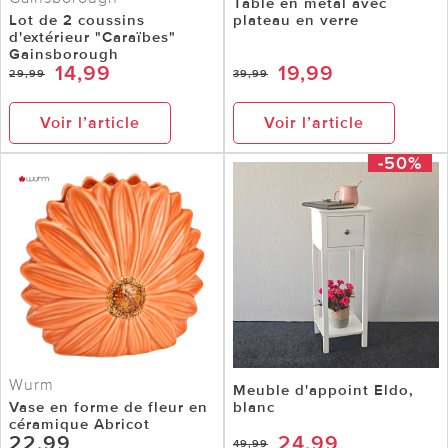
Table en métal avec
Lot de 2 coussins
plateau en verre
d'extérieur "Caraïbes"
Gainsborough
14,99
19,99
29,99
39,99
Voir l’article
Voir l’article
-50%
Wurm
Meuble d'appoint Eldo,
Vase en forme de fleur en
blanc
céramique Abricot
22,99
24,99
49,99