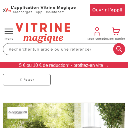
L’application Vitrine Magique
x
Ouvrir l’appli
Téléchargez l’appli maintenant
Changer
Menu
Mon compte
Mon panier
de
navigation
5 € ou 10 € de réduction* - profitez-en vite →
Retour