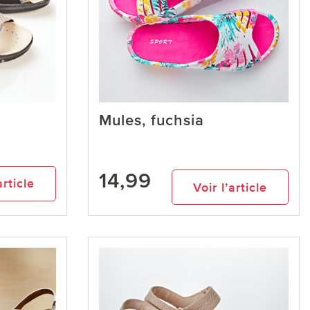
Mules, fuchsia
14,99
article
Voir l’article