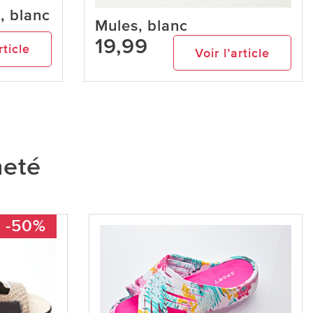
, blanc
Mules, blanc
19,99
rticle
Voir l’article
heté
-50%