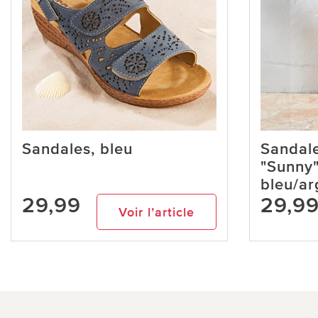
Sandales, bleu
Sandale
"Sunny"
bleu/ar
29,99
29,9
Voir l’article