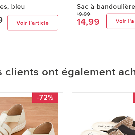
es, bleu
Sac à bandoulière
19,99
9
14,99
Voir l’a
Voir l’article
 clients ont également ac
-72%