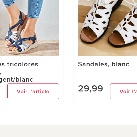
s tricolores
Sandales, blanc
,
gent/blanc
9
29,99
Voir l’article
Voir l’