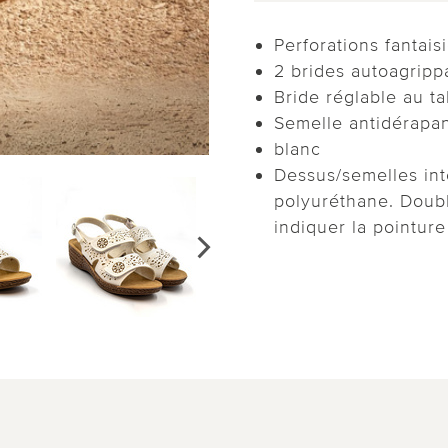
Perforations fantais
2 brides autoagripp
Bride réglable au ta
Semelle antidérapa
blanc
Dessus/semelles int
polyuréthane. Doubl
indiquer la pointur