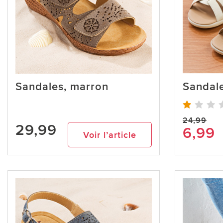
Sandales, marron
Sandale
24,99
29,99
6,99
Voir l’article