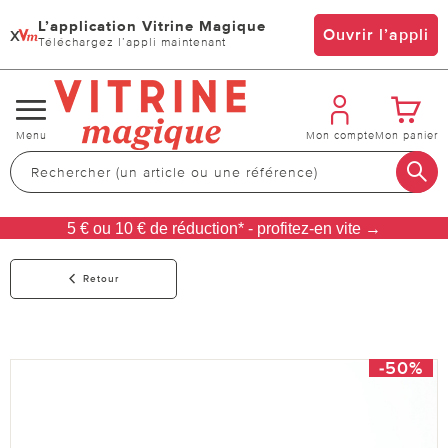
L’application Vitrine Magique
x
Ouvrir l’appli
Téléchargez l’appli maintenant
Changer
Menu
Mon compte
Mon panier
de
navigation
5 € ou 10 € de réduction* - profitez-en vite →
Retour
-50%