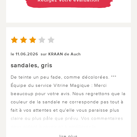
Rédigez votre évaluation
le 11.06.2026
sur KRAAN de Auch
sandales, gris
De teinte un peu fade, comme décolorées. ***
Équipe du service Vitrine Magique : Merci
beaucoup pour votre avis. Nous regrettons que la
couleur de la sandale ne corresponde pas tout à
fait à vos attentes et qu'elle vous paraisse plus
claire ou plus pâle que prévu. Vos commentaires
nous aident à revoir et à améliorer la
présentation de nos produits. ***
lire plus