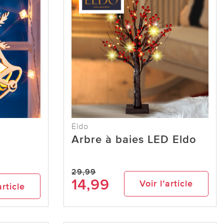
Eldo
Arbre à baies LED Eldo
29,99
14,99
Voir l’article
article