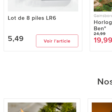
Gainsbor
Lot de 8 piles LR6
Horlog
Ben"
24,99
5,49
19,9
Voir l’article
Nos