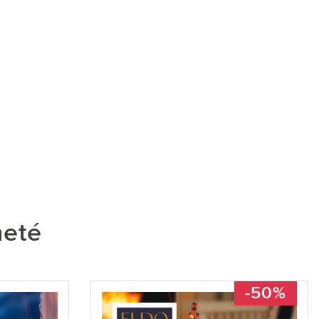
heté
-50%