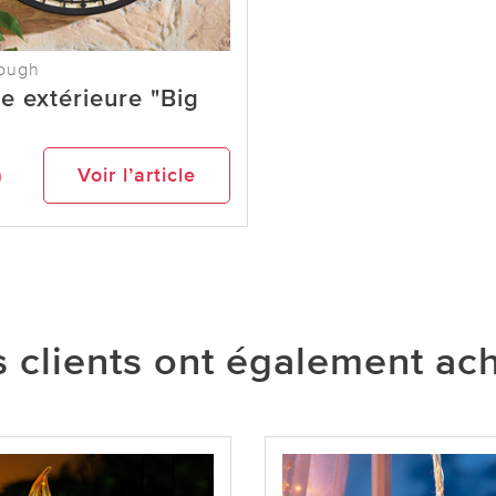
ough
e extérieure "Big
9
Voir l’article
 clients ont également ac