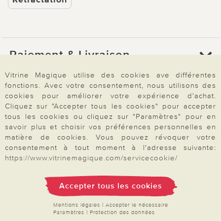
Paiement & Livraison
Vitrine Magique utilise des cookies ave différentes
fonctions. Avec votre consentement, nous utilisons des
À propos de nous
cookies pour améliorer votre expérience d'achat.
Cliquez sur "Accepter tous les cookies" pour accepter
tous les cookies ou cliquez sur "Paramètres" pour en
Besoin d'aide?
savoir plus et choisir vos préférences personnelles en
matière de cookies. Vous pouvez révoquer votre
consentement à tout moment à l'adresse suivante:
https://www.vitrinemagique.com/servicecookie/
Mentions légales
|
CGV
|
Données & liberté
|
Vie privée & cookies
Prix en Euro, TVA légale incluse
©2026 Vitrine Magique
Accepter tous les cookies
Mentions légales
|
Accepter le nécessaire
Paramètres
|
Protection des données