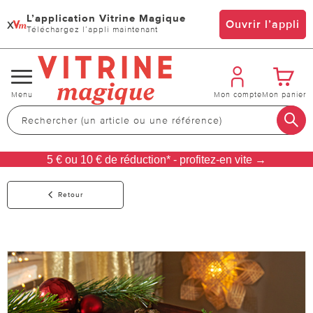
L’application Vitrine Magique
x
Ouvrir l’appli
Téléchargez l’appli maintenant
Changer
Menu
Mon compte
Mon panier
de
navigation
5 € ou 10 € de réduction* - profitez-en vite →
Retour