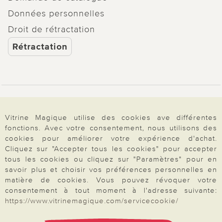
Données personnelles
Droit de rétractation
Rétractation
Paiement & Livraison
Vitrine Magique utilise des cookies ave différentes
fonctions. Avec votre consentement, nous utilisons des
À propos de nous
cookies pour améliorer votre expérience d'achat.
Cliquez sur "Accepter tous les cookies" pour accepter
tous les cookies ou cliquez sur "Paramètres" pour en
savoir plus et choisir vos préférences personnelles en
Besoin d'aide?
matière de cookies. Vous pouvez révoquer votre
consentement à tout moment à l'adresse suivante:
https://www.vitrinemagique.com/servicecookie/
Mentions légales
|
CGV
|
Données & liberté
|
Vie privée & cookies
Prix en Euro, TVA légale incluse