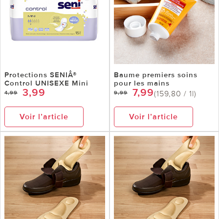
Protections SENIÂ®
Baume premiers soins
Control UNISEXE Mini
pour les mains
3,99
7,99
(159,80 / 1l)
4,99
9,99
Voir l’article
Voir l’article