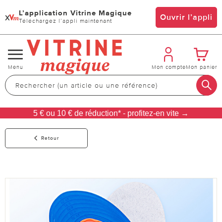
L’application Vitrine Magique
x
Ouvrir l’appli
Téléchargez l’appli maintenant
Changer
Menu
Mon compte
Mon panier
de
navigation
5 € ou 10 € de réduction* - profitez-en vite →
Retour