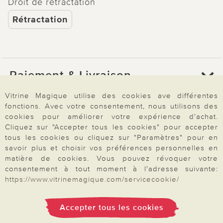
Droit de rétractation
Rétractation
Paiement & Livraison
Vitrine Magique utilise des cookies ave différentes
fonctions. Avec votre consentement, nous utilisons des
À propos de nous
cookies pour améliorer votre expérience d'achat.
Cliquez sur "Accepter tous les cookies" pour accepter
tous les cookies ou cliquez sur "Paramètres" pour en
Besoin d'aide?
savoir plus et choisir vos préférences personnelles en
matière de cookies. Vous pouvez révoquer votre
consentement à tout moment à l'adresse suivante:
https://www.vitrinemagique.com/servicecookie/
Mentions légales
|
CGV
|
Données & liberté
|
Vie privée & cookies
Prix en Euro, TVA légale incluse
©2026 Vitrine Magique
Accepter tous les cookies