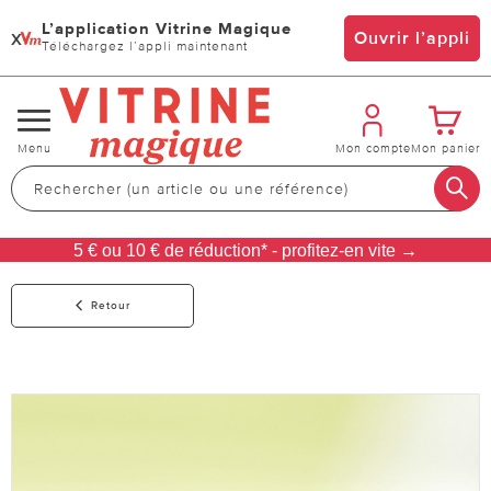
L’application Vitrine Magique
x
Ouvrir l’appli
Téléchargez l’appli maintenant
Changer
Menu
Mon compte
Mon panier
de
navigation
5 € ou 10 € de réduction* - profitez-en vite →
Retour