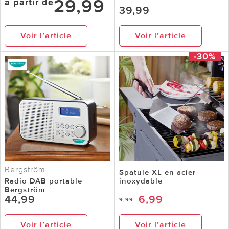
29,99
à partir de
39,99
Voir l’article
Voir l’article
-30%
Bergström
Spatule XL en acier
Radio DAB portable
inoxydable
Bergström
44,99
6,99
9,99
Voir l’article
Voir l’article