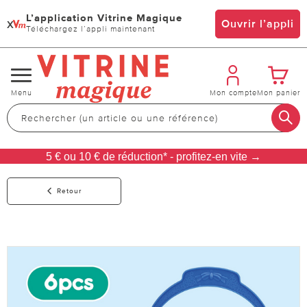
L’application Vitrine Magique
x
Ouvrir l’appli
Téléchargez l’appli maintenant
Changer
Menu
Mon compte
Mon panier
de
navigation
5 € ou 10 € de réduction* - profitez-en vite →
Retour