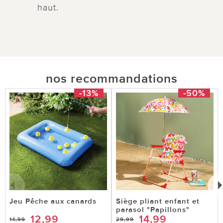
haut.
nos recommandations
-13%
-50%
Jeu Pêche aux canards
Siège pliant enfant et
parasol "Papillons"
12,99
14,99
14,99
29,99