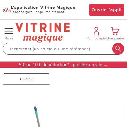
L’application Vitrine Magique
x
Ouvrir l’appli
Téléchargez l’appli maintenant
Changer
Menu
Mon compte
Mon panier
de
navigation
5 € ou 10 € de réduction* - profitez-en vite →
Retour