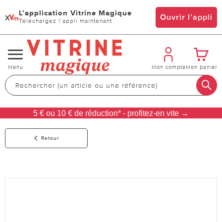
L’application Vitrine Magique
x
Ouvrir l’appli
Téléchargez l’appli maintenant
Changer
Menu
Mon compte
Mon panier
de
navigation
5 € ou 10 € de réduction* - profitez-en vite →
Retour