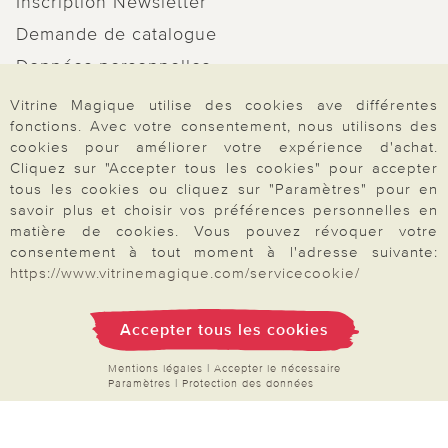
Inscription Newsletter
Demande de catalogue
Données personnelles
Droit de rétractation
Vitrine Magique utilise des cookies ave différentes
fonctions. Avec votre consentement, nous utilisons des
Rétractation
cookies pour améliorer votre expérience d'achat.
Cliquez sur "Accepter tous les cookies" pour accepter
tous les cookies ou cliquez sur "Paramètres" pour en
savoir plus et choisir vos préférences personnelles en
matière de cookies. Vous pouvez révoquer votre
Paiement & Livraison
consentement à tout moment à l'adresse suivante:
https://www.vitrinemagique.com/servicecookie/
À propos de nous
Accepter tous les cookies
Mentions légales
|
Accepter le nécessaire
Paramètres
|
Protection des données
Besoin d'aide?