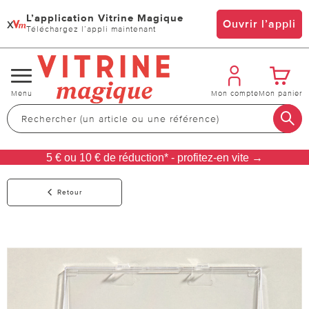
L’application Vitrine Magique
x
Ouvrir l’appli
Téléchargez l’appli maintenant
Changer
Menu
Mon compte
Mon panier
de
navigation
5 € ou 10 € de réduction* - profitez-en vite →
Retour